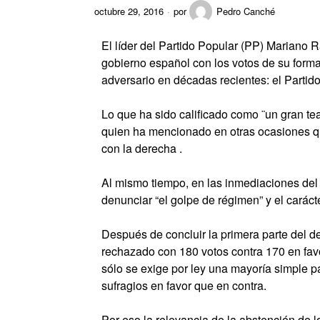
octubre 29, 2016
por
Pedro Canché
El líder del Partido Popular (PP) Mariano R
gobierno español con los votos de su form
adversario en décadas recientes: el Partid
Lo que ha sido calificado como ¨un gran tea
quien ha mencionado en otras ocasiones qu
con la derecha .
Al mismo tiempo, en las inmediaciones del 
denunciar
el golpe de régimen
y el caráct
Después de concluir la primera parte del de
rechazado con 180 votos contra 170 en favo
sólo se exige por ley una mayoría simple 
sufragios en favor que en contra.
Por eso la relevancia de la abstención de