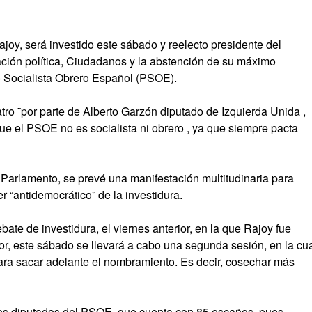
ajoy, será investido este sábado y reelecto presidente del
ación política, Ciudadanos y la abstención de su máximo
o Socialista Obrero Español (PSOE).
tro ¨por parte de Alberto Garzón diputado de Izquierda Unida ,
e el PSOE no es socialista ni obrero , ya que siempre pacta
Parlamento, se prevé una manifestación multitudinaria para
er
antidemocrático
de la investidura.
bate de investidura, el viernes anterior, en la que Rajoy fue
r, este sábado se llevará a cabo una segunda sesión, en la cu
para sacar adelante el nombramiento. Es decir, cosechar más
 los diputados del PSOE, que cuenta con 85 escaños, pues