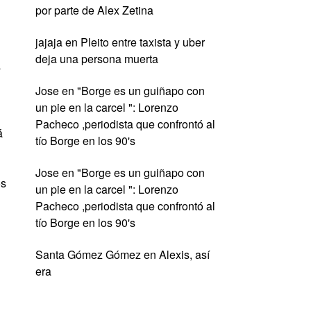
por parte de Alex Zetina
jajaja
en
Pleito entre taxista y uber
deja una persona muerta
s
Jose
en
"Borge es un guiñapo con
un pie en la carcel ": Lorenzo
Pacheco ,periodista que confrontó al
á
tío Borge en los 90's
Jose
en
"Borge es un guiñapo con
os
un pie en la carcel ": Lorenzo
Pacheco ,periodista que confrontó al
tío Borge en los 90's
Santa Gómez Gómez
en
Alexis, así
era