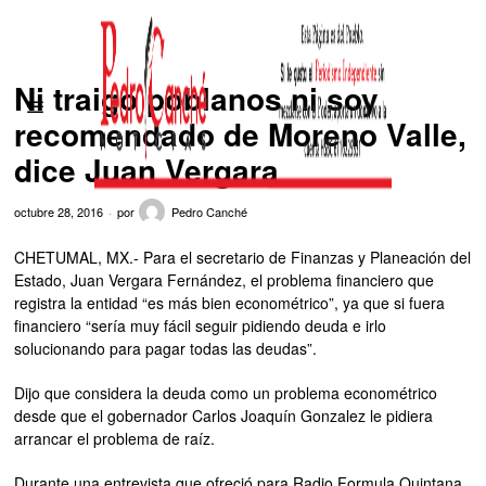
Ni traigo poblanos ni soy
recomendado de Moreno Valle,
dice Juan Vergara
octubre 28, 2016
por
Pedro Canché
CHETUMAL, MX.- Para el secretario de Finanzas y Planeación del
Estado, Juan Vergara Fernández, el problema financiero que
registra la entidad “es más bien econométrico”, ya que si fuera
financiero “sería muy fácil seguir pidiendo deuda e irlo
solucionando para pagar todas las deudas”.
Dijo que considera la deuda como un problema econométrico
desde que el gobernador Carlos Joaquín Gonzalez le pidiera
arrancar el problema de raíz.
Durante una entrevista que ofreció para Radio Formula Quintana