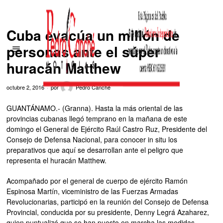
Cuba evacúa un millón de
personas ante el súper
huracán Matthew
octubre 2, 2016
por
Pedro Canché
GUANTÁNAMO.- (Granna). Hasta la más oriental de las
provincias cubanas llegó temprano en la mañana de este
domingo el General de Ejército Raúl Castro Ruz, Presidente del
Consejo de Defensa Nacional, para conocer in situ los
preparativos que aquí se desarrollan ante el peligro que
representa el huracán Matthew.
Acompañado por el general de cuerpo de ejército Ramón
Espinosa Martín, viceministro de las Fuerzas Armadas
Revolucionarias, participó en la reunión del Consejo de Defensa
Provincial, conducida por su presidente, Denny Legrá Azaharez,
quien puntualizó que se han puesto en marcha las medidas