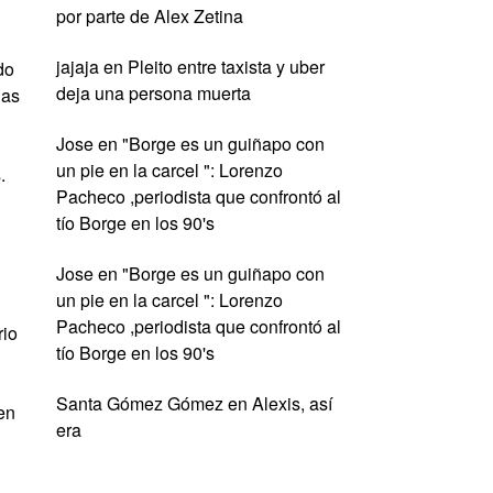
por parte de Alex Zetina
jajaja
en
Pleito entre taxista y uber
do
deja una persona muerta
las
Jose
en
"Borge es un guiñapo con
un pie en la carcel ": Lorenzo
.
Pacheco ,periodista que confrontó al
tío Borge en los 90's
n
Jose
en
"Borge es un guiñapo con
un pie en la carcel ": Lorenzo
Pacheco ,periodista que confrontó al
rio
tío Borge en los 90's
Santa Gómez Gómez
en
Alexis, así
en
era