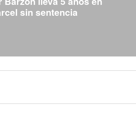
r Barzón lleva 5 años en
rcel sin sentencia