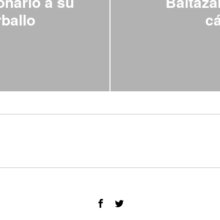
onario a su
Baltaza
ballo
cá