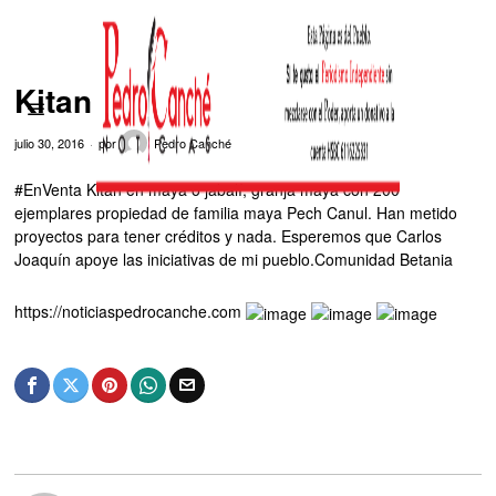
Kitan
julio 30, 2016
por
Pedro Canché
#EnVenta Kitan en maya o jabalí, granja maya con 200
ejemplares propiedad de familia maya Pech Canul. Han metido
proyectos para tener créditos y nada. Esperemos que Carlos
Joaquín apoye las iniciativas de mi pueblo.Comunidad Betania
https://noticiaspedrocanche.com