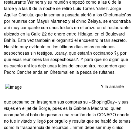
restaurante Winners y su reunión empezó como a las 6 de la
tarde y a las 9 de la noche se retiró Luis Torres Yáñez. Jorge
Aguilar Cheluja, que la semana pasada alertó a los Chetumaleños
por reunirse con Mayuli Martinez y el chino Zelaya, se encontraba
ahí muy campante con unos folders en el brazo en el restaurante
ubicado en la Calle 22 de enero entre Hidalgo, en el Boulevard
Bahía. Esta vez también el organizó el encuentro ni tan secreto.
Ha sido muy evidente en los últimos días estas reuniones
sospechosas sin testigos…caray, que estarán cocinando ?¿ por
qué esas reuniones tan sospechosas?. Y para que no digan que
es cuento ahí les dejo unas fotos del encuentro, recuerden que
Pedro Canche anda en Chetumal en la pesca de rufianes.
Y la amante
que presume en Instagram sus compras su «ShopingDay» y sus
viajes en el jet de Borge, pues es la Gabriela Medrano, quien
acompañó al bola de queso a una reunión de la CONAGO donde
no fue invitado y llegó por orgullo y resulta que se habló de temas
como la trasparencia de recursos…mmm debe ser muy cínico