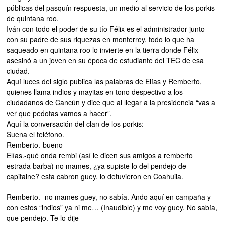
públicas del pasquín respuesta, un medio al servicio de los porkis
de quintana roo.
Iván con todo el poder de su tío Félix es el administrador junto
con su padre de sus riquezas en monterrey, todo lo que ha
saqueado en quintana roo lo invierte en la tierra donde Félix
asesinó a un joven en su época de estudiante del TEC de esa
ciudad.
Aquí luces del siglo publica las palabras de Elías y Remberto,
quienes llama indios y mayitas en tono despectivo a los
ciudadanos de Cancún y dice que al llegar a la presidencia “vas a
ver que pedotas vamos a hacer”.
Aquí la conversación del clan de los porkis:
Suena el teléfono.
Remberto.-bueno
Elías.-qué onda rembi (así le dicen sus amigos a remberto
estrada barba) no mames, ¿ya supiste lo del pendejo de
capitaine? esta cabron guey, lo detuvieron en Coahuila.
Remberto.- no mames guey, no sabía. Ando aquí en campaña y
con estos “indios” ya ni me… (Inaudible) y me voy guey. No sabía,
que pendejo. Te lo dije