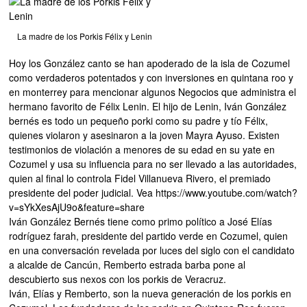
La madre de los Porkis Félix y Lenin
Hoy los González canto se han apoderado de la isla de Cozumel
como verdaderos potentados y con inversiones en quintana roo y
en monterrey para mencionar algunos Negocios que administra el
hermano favorito de Félix Lenin. El hijo de Lenin, Iván González
bernés es todo un pequeño porki como su padre y tío Félix,
quienes violaron y asesinaron a la joven Mayra Ayuso. Existen
testimonios de violación a menores de su edad en su yate en
Cozumel y usa su influencia para no ser llevado a las autoridades,
quien al final lo controla Fidel Villanueva Rivero, el premiado
presidente del poder judicial. Vea https://www.youtube.com/watch?
v=sYkXesAjU9o&feature=share
Iván González Bernés tiene como primo político a José Elías
rodríguez farah, presidente del partido verde en Cozumel, quien
en una conversación revelada por luces del siglo con el candidato
a alcalde de Cancún, Remberto estrada barba pone al
descubierto sus nexos con los porkis de Veracruz.
Iván, Elías y Remberto, son la nueva generación de los porkis en