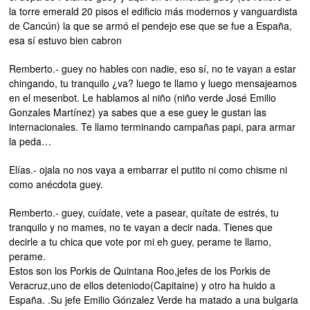
la torre emerald 20 pisos el edificio más modernos y vanguardista
de Cancún) la que se armó el pendejo ese que se fue a España,
esa sí estuvo bien cabron
Remberto.- guey no hables con nadie, eso sí, no te vayan a estar
chingando, tu tranquilo ¿va? luego te llamo y luego mensajeamos
en el mesenbot. Le hablamos al niño (niño verde José Emilio
Gonzales Martínez) ya sabes que a ese guey le gustan las
internacionales. Te llamo terminando campañas papi, para armar
la peda…
Elías.- ojala no nos vaya a embarrar el putito ni como chisme ni
como anécdota guey.
Remberto.- guey, cuídate, vete a pasear, quítate de estrés, tu
tranquilo y no mames, no te vayan a decir nada. Tienes que
decirle a tu chica que vote por mi eh guey, perame te llamo,
perame.
Estos son los Porkis de Quintana Roo,jefes de los Porkis de
Veracruz,uno de ellos deteniodo(Capitaine) y otro ha huido a
España. .Su jefe Emilio Gónzalez Verde ha matado a una bulgaria