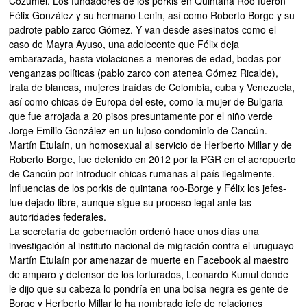
Cozumel. Los fundadores de los porkis en Quintana Roo fueron
Félix González y su hermano Lenin, así como Roberto Borge y su
padrote pablo zarco Gómez. Y van desde asesinatos como el
caso de Mayra Ayuso, una adolecente que Félix deja
embarazada, hasta violaciones a menores de edad, bodas por
venganzas políticas (pablo zarco con atenea Gómez Ricalde),
trata de blancas, mujeres traídas de Colombia, cuba y Venezuela,
así como chicas de Europa del este, como la mujer de Bulgaria
que fue arrojada a 20 pisos presuntamente por el niño verde
Jorge Emilio González en un lujoso condominio de Cancún.
Martín Etulaín, un homosexual al servicio de Heriberto Millar y de
Roberto Borge, fue detenido en 2012 por la PGR en el aeropuerto
de Cancún por introducir chicas rumanas al país ilegalmente.
Influencias de los porkis de quintana roo-Borge y Félix los jefes-
fue dejado libre, aunque sigue su proceso legal ante las
autoridades federales.
La secretaría de gobernación ordenó hace unos días una
investigación al instituto nacional de migración contra el uruguayo
Martín Etulaín por amenazar de muerte en Facebook al maestro
de amparo y defensor de los torturados, Leonardo Kumul donde
le dijo que su cabeza lo pondría en una bolsa negra es gente de
Borge y Heriberto Millar lo ha nombrado jefe de relaciones