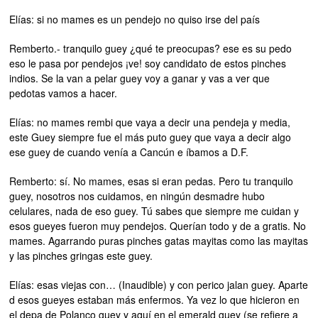
Elías: si no mames es un pendejo no quiso irse del país
Remberto.- tranquilo guey ¿qué te preocupas? ese es su pedo
eso le pasa por pendejos ¡ve! soy candidato de estos pinches
indios. Se la van a pelar guey voy a ganar y vas a ver que
pedotas vamos a hacer.
Elías: no mames rembi que vaya a decir una pendeja y media,
este Guey siempre fue el más puto guey que vaya a decir algo
ese guey de cuando venía a Cancún e íbamos a D.F.
Remberto: sí. No mames, esas si eran pedas. Pero tu tranquilo
guey, nosotros nos cuidamos, en ningún desmadre hubo
celulares, nada de eso guey. Tú sabes que siempre me cuidan y
esos gueyes fueron muy pendejos. Querían todo y de a gratis. No
mames. Agarrando puras pinches gatas mayitas como las mayitas
y las pinches gringas este guey.
Elías: esas viejas con… (Inaudible) y con perico jalan guey. Aparte
d esos gueyes estaban más enfermos. Ya vez lo que hicieron en
el depa de Polanco guey y aquí en el emerald guey (se refiere a