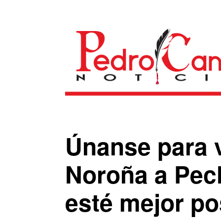
Únanse para v
Noroña a Pech
esté mejor p