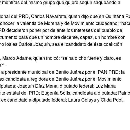
 y mentiras del mismo grupo que quiere seguir saqueando a
ional del PRD, Carlos Navarrete, quien dijo que en Quintana R
reconocer la valentía de Morena y de Movimiento ciudadano; “hac
D decidieron poner por delante los intereses del pueblo de
strumento para que un hombre decente, capaz, un hombre con
omo los es Carlos Joaquín, sea el candidato de ésta coalición
 Marco Adame, quien indicó: “se ha dicho fuerte y claro, es
r”.
o a presidente municipal de Benito Juárez por el PAN PRD; la
ex candidata a regidora de Benito Juárez por el Movimiento
iputada; Joaquín Díaz Mena, diputado federal; Luz María
te estatal del PRD; Eugenia Solís, candidata a diputada; Patric
 ex candidato a diputado federal; Laura Celaya y Gilda Poot,