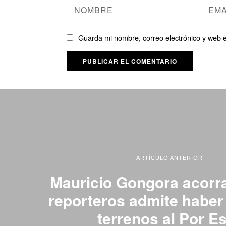
Guarda mi nombre, correo electrónico y web 
ARTÍCULO ANTERIOR
Mauricio Gongora acorr
reporteros admite haber
terrenos al Por E