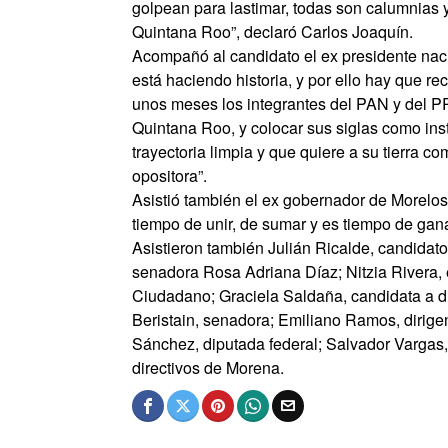
golpean para lastimar, todas son calumnias
Quintana Roo”, declaró Carlos Joaquín.
Acompañó al candidato el ex presidente nac
está haciendo historia, y por ello hay que 
unos meses los integrantes del PAN y del PR
Quintana Roo, y colocar sus siglas como in
trayectoria limpia y que quiere a su tierra c
opositora”.
Asistió también el ex gobernador de Morelos,
tiempo de unir, de sumar y es tiempo de gana
Asistieron también Julián Ricalde, candidat
senadora Rosa Adriana Díaz; Nitzia Rivera, 
Ciudadano; Graciela Saldaña, candidata a d
Beristain, senadora; Emiliano Ramos, dirigen
Sánchez, diputada federal; Salvador Vargas,
directivos de Morena.