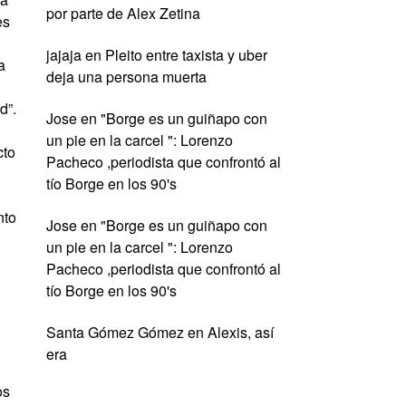
por parte de Alex Zetina
es
jajaja
en
Pleito entre taxista y uber
a
deja una persona muerta
d”.
Jose
en
"Borge es un guiñapo con
un pie en la carcel ": Lorenzo
cto
Pacheco ,periodista que confrontó al
tío Borge en los 90's
nto
Jose
en
"Borge es un guiñapo con
un pie en la carcel ": Lorenzo
Pacheco ,periodista que confrontó al
tío Borge en los 90's
Santa Gómez Gómez
en
Alexis, así
era
os