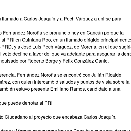
 llamado a Carlos Joaquín y a Pech Várguez a unirse para
rdo Fernández Noroña se pronunció hoy en Cancún porque la
r al PRI en Quintana Roo, en un llamado dirigido principalmente
-PRD, y a José Luis Pech Várguez, de Morena, en el que sugiri
l voto decline a favor del que va adelante para asegurar la derr
impulsado por Roberto Borge y Félix González Canto.
ferencia, Fernández Noroña se encontró con Julián Ricalde
árez, con quien intercambió saludos y puntos de vista sobre la
o también estuvo presente Emiliano Ramos, candidato a una
que puede derrotar al PRI
o Ciudadano al proyecto que encabeza Carlos Joaquín.
ano y Morena convocaron hoy en Cancún a sus seguidores y