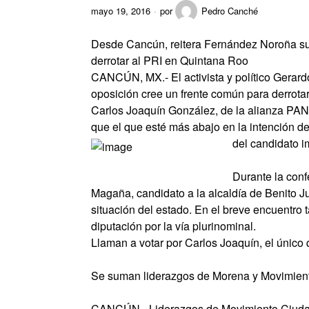
mayo 19, 2016
por
Pedro Canché
Desde Cancún, reitera Fernández Noroña su
derrotar al PRI en Quintana Roo
CANCÚN, MX.- El activista y político Gera
oposición cree un frente común para derrota
Carlos Joaquín González, de la alianza PAN
que el que esté más abajo en la intención de
del candidato 
Durante la con
Magaña, candidato a la alcaldía de Benito Ju
situación del estado. En el breve encuentr
diputación por la vía plurinominal.
Llaman a votar por Carlos Joaquín, el único 
Se suman liderazgos de Morena y Movimient
CANCÚN.- Liderazgos de Movimiento Ciudad