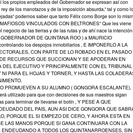
si los propios empleados del Gobernador se expresan así con
el rey de los manotazos y de la imposición absurda,” tal y como l
jadas” podemos saber que tanto Félix como Borge son lo mism
MAFIOSOS VINCULADOS CON BELTRONES” Que les viene
negocio de las tierras y de las rutas y de ahí nace la intención
 PARA GOBERNADOR DE QUINTANA ROO ) a MAURICIO
ontrolando los despojos inmobiliarios , E IMPONERLO A LA
LECTORALES, CON PARTE DE LO ROBADO EN EL PASADO
N DE RECURSOS QUE SUCCIONAN Y SE APODERAN EN
 DEL EJECUTIVO Y PRINCIPALMENTE CON EL TRIBUNAL
Y NI PARA EL HOJAS Y TORNER, Y HASTA LAS COLADERA
IMIENTO.
CIO PROMUEVEN A SU ALUMNO ( GONGORA ESCALANTE),
utilizado para que con decisiones de sus maestros sigan
s para terminar de llevarse el botín , Y PESE A QUE
NDEUDADO DEL PAIS, AUN ASI DICE GONGORA QUE SABR
O, PORQUE EL SI EMPEZO DE CERO, Y AHORA ESTA EN
E LAS MANOS PORQUE SI GANA CONTINUARA CON LA
R ENDEUDANDO A TODOS LOS QUINTANARROENSES, SIN