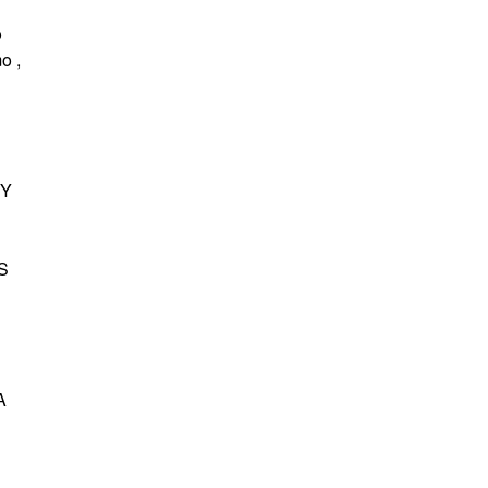
o
o ,
 Y
S
A