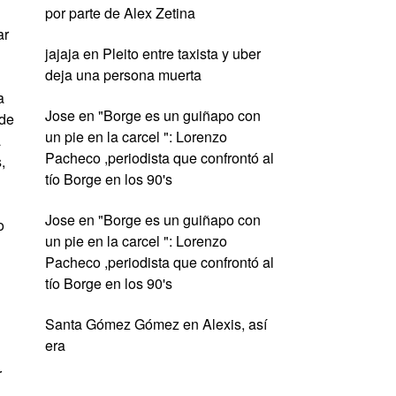
por parte de Alex Zetina
ar
jajaja
en
Pleito entre taxista y uber
deja una persona muerta
a
Jose
en
"Borge es un guiñapo con
 de
un pie en la carcel ": Lorenzo
a
Pacheco ,periodista que confrontó al
,
tío Borge en los 90's
Jose
en
"Borge es un guiñapo con
o
un pie en la carcel ": Lorenzo
Pacheco ,periodista que confrontó al
tío Borge en los 90's
Santa Gómez Gómez
en
Alexis, así
era
r