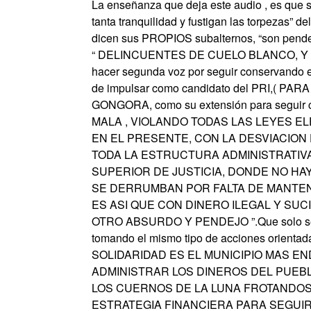
La enseñanza que deja este audio , es que 
tanta tranquilidad y fustigan las torpezas” d
dicen sus PROPIOS subalternos, “son pende
“ DELINCUENTES DE CUELO BLANCO, Y 
hacer segunda voz por seguir conservando el 
de impulsar como candidato del PRI,(
GONGORA, como su extensión para seguir c
MALA , VIOLANDO TODAS LAS LEYES E
EN EL PRESENTE, CON LA DESVIACIO
TODA LA ESTRUCTURA ADMINISTRATIVA
SUPERIOR DE JUSTICIA, DONDE NO HA
SE DERRUMBAN POR FALTA DE MANTEN
ES ASI QUE CON DINERO ILEGAL Y SU
OTRO ABSURDO Y PENDEJO ”.Que solo será 
tomando el mismo tipo de acciones orientada
SOLIDARIDAD ES EL MUNICIPIO MAS E
ADMINISTRAR LOS DINEROS DEL PUEBL
LOS CUERNOS DE LA LUNA FROTANDOS
ESTRATEGIA FINANCIERA PARA SEGUI