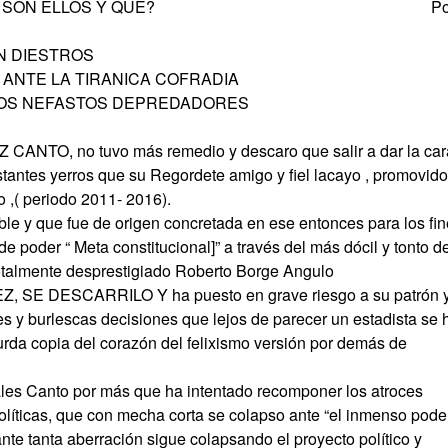
Y BORGE; ASI SON ELLOS Y QUE? Po
N DIESTROS
ANTE LA TIRANICA COFRADIA
 LOS NEFASTOS DEPREDADORES
 CANTO, no tuvo más remedio y descaro que salir a dar la car
stantes yerros que su Regordete amigo y fiel lacayo , promovido
 ,( periodo 2011- 2016).
ble y que fue de origen concretada en ese entonces para los fi
e poder “ Meta constitucional]” a través del más dócil y tonto d
otalmente desprestigiado Roberto Borge Angulo
SE DESCARRILO Y ha puesto en grave riesgo a su patrón y
es y burlescas decisiones que lejos de parecer un estadista se 
rda copia del corazón del felixismo versión por demás de
zales Canto por más que ha intentado recomponer los atroces
 políticas, que con mecha corta se colapso ante “el inmenso pode
ante tanta aberración sigue colapsando el proyecto político y