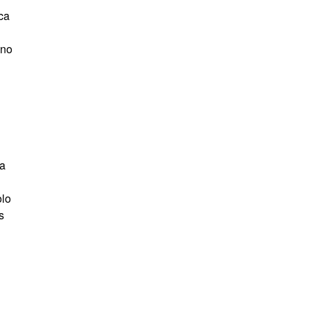
ca
 no
la
olo
s