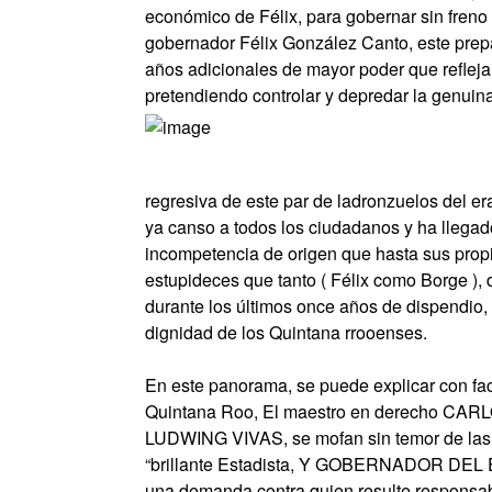
económico de Félix, para gobernar sin freno 
gobernador Félix González Canto, este prepar
años adicionales de mayor poder que refleja
pretendiendo controlar y depredar la genuin
regresiva de este par de ladronzuelos del era
ya canso a todos los ciudadanos y ha llegado
incompetencia de origen que hasta sus prop
estupideces que tanto ( Félix como Borge ),
durante los últimos once años de dispendio, 
dignidad de los Quintana rrooenses.
En este panorama, se puede explicar con faci
Quintana Roo, El maestro en derecho CARLO
LUDWING VIVAS, se mofan sin temor de las d
“brillante Estadista, Y GOBERNADOR DE
una demanda contra quien resulte responsab