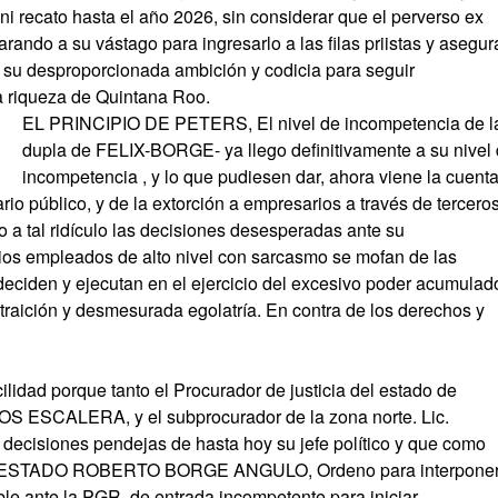
ni recato hasta el año 2026, sin considerar que el perverso ex
ando a su vástago para ingresarlo a las filas priistas y asegur
 su desproporcionada ambición y codicia para seguir
a riqueza de Quintana Roo.
EL PRINCIPIO DE PETERS, El nivel de incompetencia de l
dupla de FELIX-BORGE- ya llego definitivamente a su nivel
incompetencia , y lo que pudiesen dar, ahora viene la cuent
rio público, y de la extorción a empresarios a través de terceros
 a tal ridículo las decisiones desesperadas ante su
ios empleados de alto nivel con sarcasmo se mofan de las
 deciden y ejecutan en el ejercicio del excesivo poder acumulad
traición y desmesurada egolatría. En contra de los derechos y
lidad porque tanto el Procurador de justicia del estado de
S ESCALERA, y el subprocurador de la zona norte. Lic.
ecisiones pendejas de hasta hoy su jefe político y que como
L ESTADO ROBERTO BORGE ANGULO, Ordeno para interpone
le ante la PGR, de entrada incompetente para iniciar