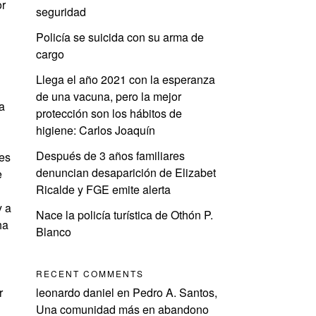
r
seguridad
Policía se suicida con su arma de
cargo
Llega el año 2021 con la esperanza
de una vacuna, pero la mejor
a
protección son los hábitos de
higiene: Carlos Joaquín
Después de 3 años familiares
nes
denuncian desaparición de Elizabet
e
Ricalde y FGE emite alerta
 a
Nace la policía turística de Othón P.
ha
Blanco
RECENT COMMENTS
r
leonardo daniel
en
Pedro A. Santos,
Una comunidad más en abandono