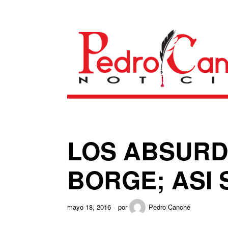
LOS ABSURDO
BORGE; ASI 
mayo 18, 2016
por
Pedro Canché