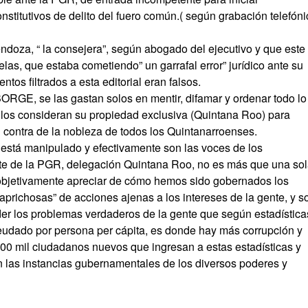
stitutivos de delito del fuero común.( según grabación telefóni
ndoza, “ la consejera”, según abogado del ejecutivo y que este
as, que estaba cometiendo” un garrafal error” jurídico ante su
os filtrados a esta editorial eran falsos.
GE, se las gastan solos en mentir, difamar y ordenar todo lo
llos consideran su propiedad exclusiva (Quintana Roo) para
contra de la nobleza de todos los Quintanarroenses.
está manipulado y efectivamente son las voces de los
ante de la PGR, delegación Quintana Roo, no es más que una so
objetivamente apreciar de cómo hemos sido gobernados los
aprichosas” de acciones ajenas a los intereses de la gente, y s
der los problemas verdaderos de la gente que según estadística
eudado por persona per cápita, es donde hay más corrupción y
00 mil ciudadanos nuevos que ingresan a estas estadísticas y
 las instancias gubernamentales de los diversos poderes y