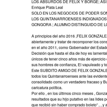
LOS ABSURDOS DE FELIX 
Enrique Plata Leal
SOLO EN LOS NEGOCIOS DE PODER SO
LOS QUINTANARROENSES INDIGNADOS 
GONGORA ; ALUMNO DISTINGUIDO DE
A principios del año 2016 ,FELIX GONZALEZ
abiertamente y tratar de recomponer los con
en el año 2011, como Gobernador del Estado
Decisión que hasta el dia de hoy es lamenta
únicos de tener cinco años más de ejercicio d
sus hombres de confianza, El vapuleado y t
Este SUBDITO AMIGO DE FELIX GONZALEZ, 
todos los Quintanarroenses ante las evident
consolidado como un verdadero fracaso y Bu
caricatura política.
Por ello , en los últimos cinco meses , Gon
resultados que su hijo putativo en las lides
que recibió sin haber comprado boleto” , , y 