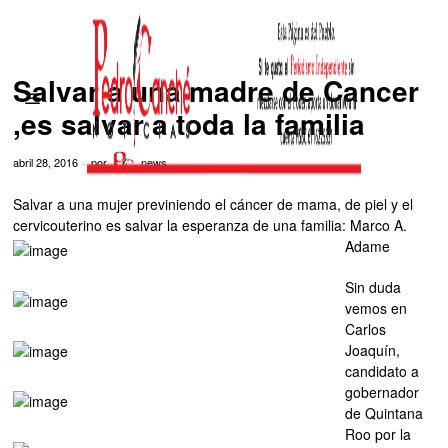
Salvar a una madre de Cancer
,es salvar a toda la familia
abril 28, 2016
por
news
Salvar a una mujer previniendo el cáncer de mama, de piel y el
cervicouterino es salvar la esperanza de una familia: Marco A.
Adame
Sin duda
vemos en
Carlos
Joaquín,
candidato a
gobernador
de Quintana
Roo por la