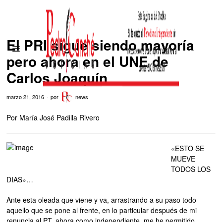
El PRI sigue siendo mayoría
pero ahora en el UNE de
Carlos Joaquín
marzo 21, 2016
por
news
Por María José Padilla Rivero
«ESTO SE
MUEVE
TODOS LOS
DIAS»…
Ante esta oleada que viene y va, arrastrando a su paso todo
aquello que se pone al frente, en lo particular después de mi
renuncia al PT, ahora como independiente, me he permitido