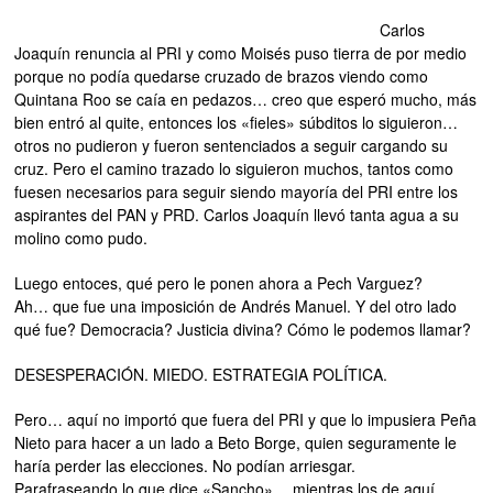
Carlos
Joaquín renuncia al PRI y como Moisés puso tierra de por medio
porque no podía quedarse cruzado de brazos viendo como
Quintana Roo se caía en pedazos… creo que esperó mucho, más
bien entró al quite, entonces los «fieles» súbditos lo siguieron…
otros no pudieron y fueron sentenciados a seguir cargando su
cruz. Pero el camino trazado lo siguieron muchos, tantos como
fuesen necesarios para seguir siendo mayoría del PRI entre los
aspirantes del PAN y PRD. Carlos Joaquín llevó tanta agua a su
molino como pudo.
Luego entoces, qué pero le ponen ahora a Pech Varguez?
Ah… que fue una imposición de Andrés Manuel. Y del otro lado
qué fue? Democracia? Justicia divina? Cómo le podemos llamar?
DESESPERACIÓN. MIEDO. ESTRATEGIA POLÍTICA.
Pero… aquí no importó que fuera del PRI y que lo impusiera Peña
Nieto para hacer a un lado a Beto Borge, quien seguramente le
haría perder las elecciones. No podían arriesgar.
Parafraseando lo que dice «Sancho»… mientras los de aquí