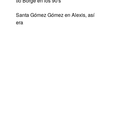
tío Borge en los 90's
Santa Gómez Gómez
en
Alexis, así
era