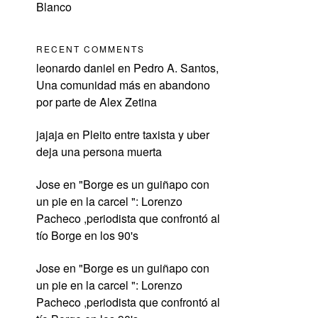
Blanco
RECENT COMMENTS
leonardo daniel
en
Pedro A. Santos,
Una comunidad más en abandono
por parte de Alex Zetina
jajaja
en
Pleito entre taxista y uber
u
deja una persona muerta
Jose
en
"Borge es un guiñapo con
un pie en la carcel ": Lorenzo
Pacheco ,periodista que confrontó al
tío Borge en los 90's
Jose
en
"Borge es un guiñapo con
un pie en la carcel ": Lorenzo
Pacheco ,periodista que confrontó al