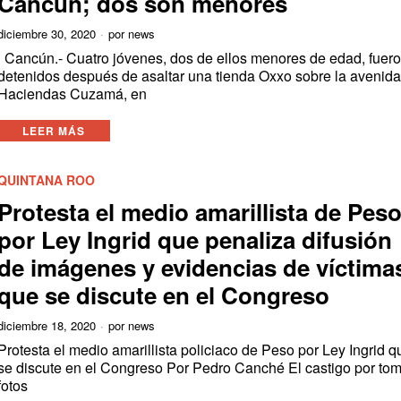
Cancún; dos son menores
diciembre 30, 2020
por
news
Cancún.- Cuatro jóvenes, dos de ellos menores de edad, fuer
detenidos después de asaltar una tienda Oxxo sobre la avenid
Haciendas Cuzamá, en
LEER MÁS
QUINTANA ROO
Protesta el medio amarillista de Pes
por Ley Ingrid que penaliza difusión
de imágenes y evidencias de víctima
que se discute en el Congreso
diciembre 18, 2020
por
news
Protesta el medio amarillista policiaco de Peso por Ley Ingrid q
se discute en el Congreso Por Pedro Canché El castigo por to
fotos