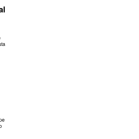
al
e
sta
ipe
o