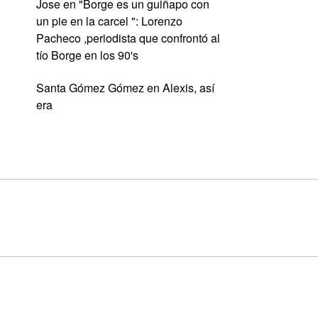
Jose
en
"Borge es un guiñapo con
un pie en la carcel ": Lorenzo
Pacheco ,periodista que confrontó al
tío Borge en los 90's
Santa Gómez Gómez
en
Alexis, así
era