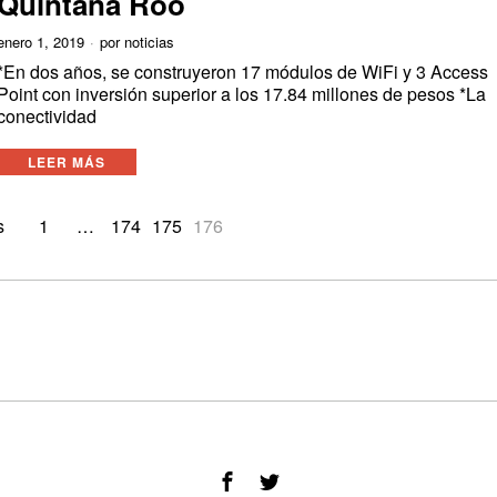
Quintana Roo
enero 1, 2019
por
noticias
*En dos años, se construyeron 17 módulos de WiFi y 3 Access
Point con inversión superior a los 17.84 millones de pesos *La
conectividad
LEER MÁS
s
1
…
174
175
176