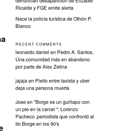
denuncian desaparición de Elizabet
Ricalde y FGE emite alerta
Nace la policía turística de Othón P.
Blanco
na
RECENT COMMENTS
leonardo daniel
en
Pedro A. Santos,
Una comunidad más en abandono
por parte de Alex Zetina
jajaja
en
Pleito entre taxista y uber
deja una persona muerta
Jose
en
"Borge es un guiñapo con
un pie en la carcel ": Lorenzo
Pacheco ,periodista que confrontó al
tío Borge en los 90's
e