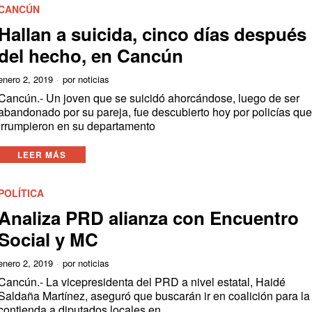
CANCÚN
Hallan a suicida, cinco días después
del hecho, en Cancún
enero 2, 2019
por
noticias
Cancún.- Un joven que se suicidó ahorcándose, luego de ser
abandonado por su pareja, fue descubierto hoy por policías qu
irrumpieron en su departamento
LEER MÁS
POLÍTICA
Analiza PRD alianza con Encuentro
Social y MC
enero 2, 2019
por
noticias
Cancún.- La vicepresidenta del PRD a nivel estatal, Haidé
Saldaña Martínez, aseguró que buscarán ir en coalición para la
contienda a diputados locales en