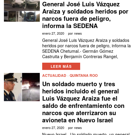
General José Luis Vázquez
Araiza y soldados heridos por
narcos fuera de peligro,
informa la SEDENA
enero 27, 2020
por
news
General José Luis Vázquez Araiza y soldados
heridos por narcos fuera de peligro, informa la
SEDENA Chetumal.- Germán Gómez
Castruita y Benjamín Contreras Rangel,
LEER MÁS
ACTUALIDAD
·
QUINTANA ROO
Un soldado muerto y tres
heridos incluido el general
Luis Vázquez Araiza fue el
saldo de enfrentamiento con
narcos que aterrizaron su
avioneta en Nuevo Israel
enero 27, 2020
por
news
Nuevo Israel.- Un soldado muerto, un general