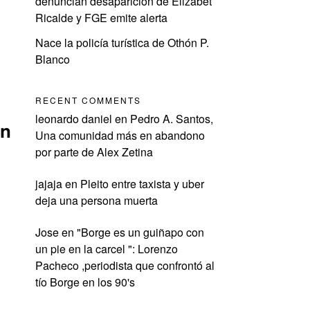
denuncian desaparición de Elizabet
Ricalde y FGE emite alerta
Nace la policía turística de Othón P.
Blanco
RECENT COMMENTS
leonardo daniel
en
Pedro A. Santos,
ón
Una comunidad más en abandono
por parte de Alex Zetina
jajaja
en
Pleito entre taxista y uber
deja una persona muerta
Jose
en
"Borge es un guiñapo con
un pie en la carcel ": Lorenzo
Pacheco ,periodista que confrontó al
tío Borge en los 90's