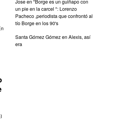
Jose
en
"Borge es un guiñapo con
un pie en la carcel ": Lorenzo
Pacheco ,periodista que confrontó al
tío Borge en los 90's
En
s
Santa Gómez Gómez
en
Alexis, así
era
o
e
El