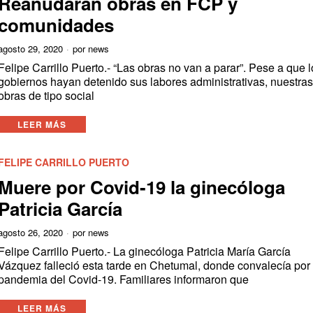
Reanudarán obras en FCP y
comunidades
agosto 29, 2020
por
news
Felipe Carrillo Puerto.- “Las obras no van a parar”. Pese a que 
gobiernos hayan detenido sus labores administrativas, nuestra
obras de tipo social
LEER MÁS
FELIPE CARRILLO PUERTO
Muere por Covid-19 la ginecóloga
Patricia García
agosto 26, 2020
por
news
Felipe Carrillo Puerto.- La ginecóloga Patricia María García
Vázquez falleció esta tarde en Chetumal, donde convalecía por 
pandemia del Covid-19. Familiares informaron que
LEER MÁS