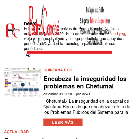
news
Este sitio tiene los archivos de Pedro Canché Noticias
entre 2016 hasta 2020. Está administrado por
Jacob Lyng
,
viejo amigo australiano y colega periodista que apoyaba al
periodista Maya con la tecnología para construir sus
periódicos.
QUINTANA ROO
Encabeza la inseguridad los
problemas en Chetumal
diciembre 30, 2020
por
news
Chetumal.- La inseguridad en la capital de
Quintana Roo es lo que encabeza la lista de
los Problemas Públicos del Sistema para la
LEER MÁS
ACTUALIDAD