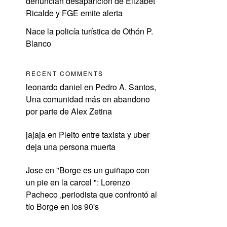
denuncian desaparición de Elizabet
Ricalde y FGE emite alerta
Nace la policía turística de Othón P.
Blanco
RECENT COMMENTS
leonardo daniel
en
Pedro A. Santos,
Una comunidad más en abandono
por parte de Alex Zetina
jajaja
en
Pleito entre taxista y uber
deja una persona muerta
Jose
en
"Borge es un guiñapo con
un pie en la carcel ": Lorenzo
Pacheco ,periodista que confrontó al
tío Borge en los 90's