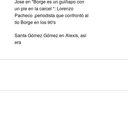
Jose
en
"Borge es un guiñapo con
un pie en la carcel ": Lorenzo
Pacheco ,periodista que confrontó al
tío Borge en los 90's
Santa Gómez Gómez
en
Alexis, así
era